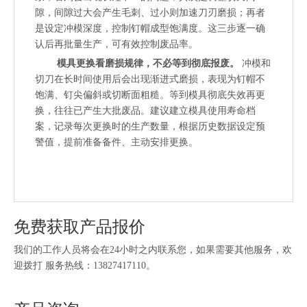
隙，间隙过大会产生毛刺、过小则加速刀刃磨损；再者
是设定冲模深度，控制钉帽成型饱满度。这三步逐一确
认后再批量生产，可有效控制废品率。
模具更换看磨损规律，不必等到彻底报废。
冲模和
切刀在长时间使用后会出现渐进式磨损，表现为钉帽不
饱满、钉尖偏斜或切断面粗糙。等到模具彻底失效再更
换，往往已产生大批废品。建议建立模具使用寿命档
案，记录每次更换时的生产数量，根据历史数据设定预
警值，提前准备备件、主动安排更换。
免费获取产品报价
我们的工作人员将会在24小时之内联系您，如果需要其他服务，欢
迎拨打 服务热线：13827417110。