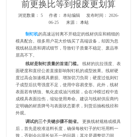
前更换比等到报废更划算
浏览数量：
5
作者： 本站编辑 发布时间： 2026-
06-25 来源：
本站
["wechat","weibo","qzone","douban","email"]
制钉机
的高速运转离不开稳定的线材供应和精细的
模具配合。很多用户花大价钱买了高端设备，却因为忽
视线材品质和调试细节，导致钉子质量不稳定、废品率
居高不下。
线材是制钉质量的首道门槛。
线材的抗拉强度、表
面硬度和直径公差直接影响制钉机的成型效果。线材硬
度过高会加速模具磨损、增加切刀负荷；硬度过低则钉
子成型后抗弯强度不足，使用中容易变形。此外，线材
表面若有锈蚀、氧化皮或油污残留，会在冲模过程中造
成模具表面拉伤，缩短使用寿命。建议与线材供应商约
定明确的材质牌号与表面状态要求，到货后抽检线径和
外观。
调试的三个关键步骤不能省。
更换线材规格或模具
后，首先是校准送料长度，确保每枚钉子的钉坯用料一
致，否则会出现长短不一的问题；其次是调整切刀间