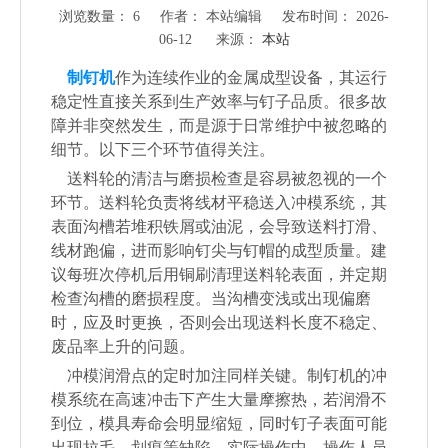
浏览数量：
6
作者： 本站编辑 发布时间： 2026-
06-12 来源：
本站
["wechat","weibo","qzone","douban","email"]
制钉机
作为连续作业的金属成型设备，其运行
稳定性直接关系到生产效率与钉子品质。很多故
障并非突然发生，而是源于日常维护中被忽略的
细节。以下三个环节值得关注。
送料轮的清洁与磨损检查是容易被忽视的一个
环节。送料轮负责将线材平稳送入冲模系统，其
表面沟槽若堆积铁屑或油泥，会导致送料打滑、
线材跑偏，进而影响钉尖与钉帽的成型质量。建
议每班次停机后用铜刷清理送料轮表面，并定期
检查沟槽的磨损程度。当沟槽变浅或出现偏磨
时，应及时更换，否则会出现送料长度不稳定、
废品率上升的问题。
冲模润滑点的定时加注同样关键。制钉机的冲
模系统在高速冲击下产生大量摩擦热，若润滑不
到位，模具寿命会明显缩短，同时钉子表面可能
出现拉毛、划痕等缺陷。实际操作中，操作人员