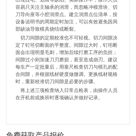
容易只关注主轴承的润滑，而忽略冲模滑块、切
刀导向座等小腔润滑点。建立润滑点位清单，按
设备说明书的周期定时加注，可以有效避免因局
部缺油导致模具烧结或断裂。
切刀间隙的定期校准也不可轻视。切刀间隙决
定了钉坯切断面的平整度。间隙过大时，钉坯断
面会出现明显毛刺，增加后续打磨工序的负担；
间隙过小则加速刀刃磨损，甚至造成崩刃。建议
每生产一定批量后，用塞尺检查切刀与模孔的配
合间隙，并根据线材硬度做微调。更换线材规格
时，重新校准切刀间隙是必要的步骤。
将上述三项检查纳入日常点检表，由操作人员
在开机前或换班时逐项确认并做好记录。
免费获取产品报价