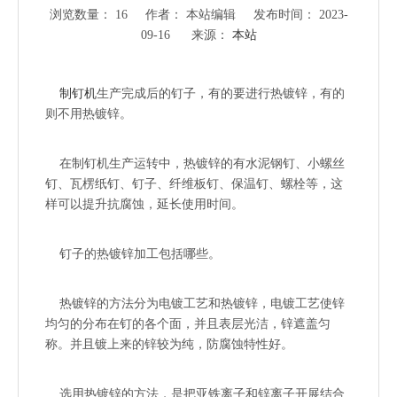
浏览数量：
16
作者： 本站编辑 发布时间： 2023-
09-16 来源：
本站
["wechat","weibo","qzone","douban","email"]
制钉机
生产完成后的钉子，有的要进行热镀锌，有的
则不用热镀锌。
在制钉机生产运转中，热镀锌的有水泥钢钉、小螺丝
钉、瓦楞纸钉、钉子、纤维板钉、保温钉、螺栓等，这
样可以提升抗腐蚀，延长使用时间。
钉子的热镀锌加工包括哪些。
热镀锌的方法分为电镀工艺和热镀锌，电镀工艺使锌
均匀的分布在钉的各个面，并且表层光洁，锌遮盖匀
称。并且镀上来的锌较为纯，防腐蚀特性好。
选用热镀锌的方法，是把亚铁离子和锌离子开展结合